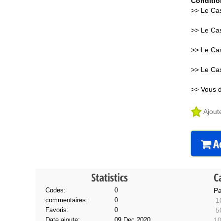
Conditio
>> Le Cas
>> Le Cas
>> Le Cas
>> Le Cas
>> Vous d
Ajout
Ac
Statistics
C
Codes:
0
Pa
commentaires:
0
1
Favoris:
0
5
Date ajoute:
09 Dec 2020
10