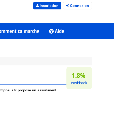
Inscription
Connexion
omment ca marche
Aide
1.8%
cashback
123pneus.fr propose un assortiment