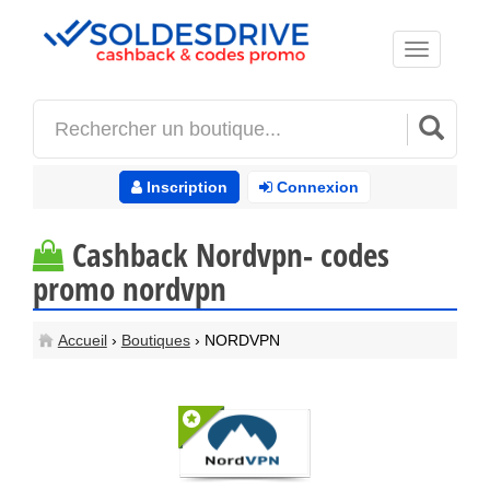
Toggle
navigation
Inscription
Connexion
Cashback Nordvpn- codes
promo nordvpn
Accueil
›
Boutiques
› NORDVPN